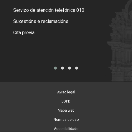
Servizo de atención telefónica 010
Empa
certi
Suxestións e reclamacións
Como
Cita previa
Tarx
Aviso legal
LOPD
Mapa web
Normas de uso
Accesibilidade