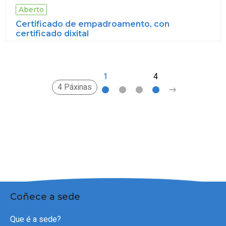
Aberto
Certificado de empadroamento, con
certificado dixital
1
2
3
4
>
4 Páxinas
Coñece a sede
Que é a sede?