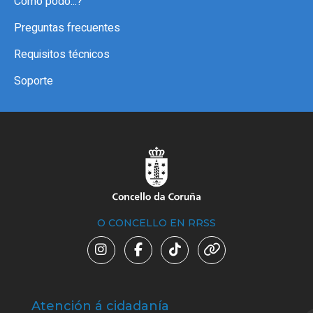
Como podo...?
Preguntas frecuentes
Requisitos técnicos
Soporte
O CONCELLO EN RRSS
Atención á cidadanía
Trá