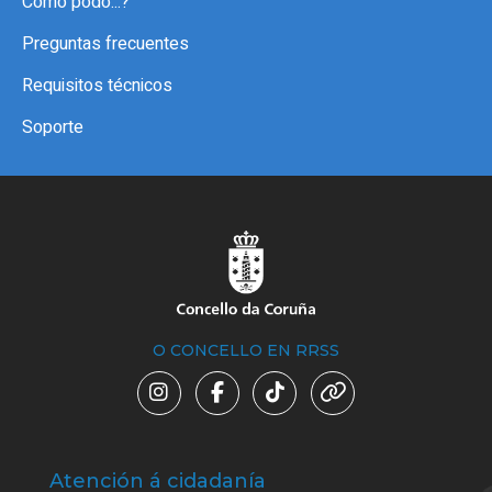
Como podo...?
Preguntas frecuentes
Requisitos técnicos
Soporte
O CONCELLO EN RRSS
Atención á cidadanía
Trá