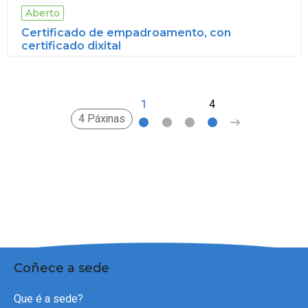
Aberto
Certificado de empadroamento, con
certificado dixital
1
2
3
4
>
4 Páxinas
Coñece a sede
Que é a sede?