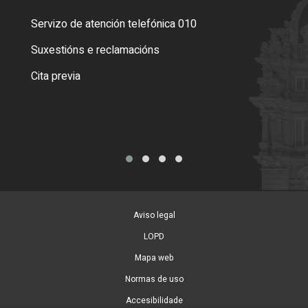
Servizo de atención telefónica 010
Empa
certi
Suxestións e reclamacións
Como
Cita previa
Tarx
Aviso legal
LOPD
Mapa web
Normas de uso
Accesibilidade