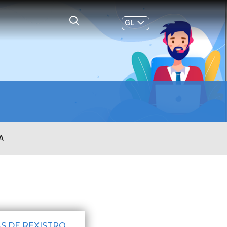
GL
ES
|
A
AS DE REXISTRO