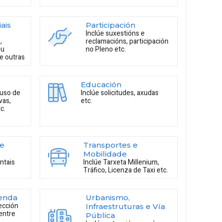
ais
Participación
a
Inclúe suxestións e
,
reclamacións, participación
ou
no Pleno etc.
re outras
Educación
 uso de
Inclúe solicitudes, axudas
vas,
etc.
c.
 e
Transportes e
Mobilidade
ntais
Inclúe Tarxeta Millenium,
Tráfico, Licenza de Taxi etc.
venda
Urbanismo,
ección
Infraestruturas e Vía
 entre
Pública