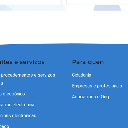
ites e servizos
Para quen
e procedementos e servizos
Cidadanía
ma
Empresas e profesionais
o electrónico
Asociacións e Ong
icación electrónica
acións electrónicas
pago