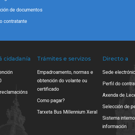
cación de documentos
do contratante
á cidadanía
Trámites e servizos
Directo a
ención
Empadroamento, normas e
Sede electrónic
0
obtención do volante ou
Perfil do contr
certificado
 reclamacións
Axenda de Lec
Como pagar?
Selección de p
Tarxeta Bus Millennium Xeral
Sistema intern
información