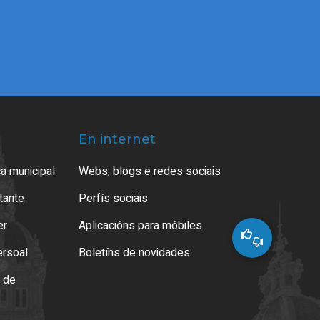
En internet
a municipal
Webs, blogs e redes sociais
atante
Perfís sociais
er
Aplicacións para móbiles
ersoal
Boletíns de novidades
o de