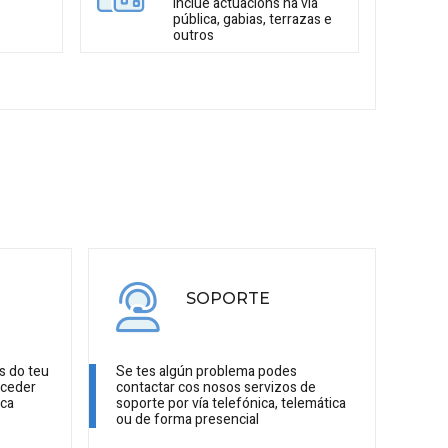
Inclúe actuacións na vía
pública, gabias, terrazas e
outros
SOPORTE
s do teu
Se tes algún problema podes
cceder
contactar cos nosos servizos de
ica
soporte por vía telefónica, telemática
ou de forma presencial