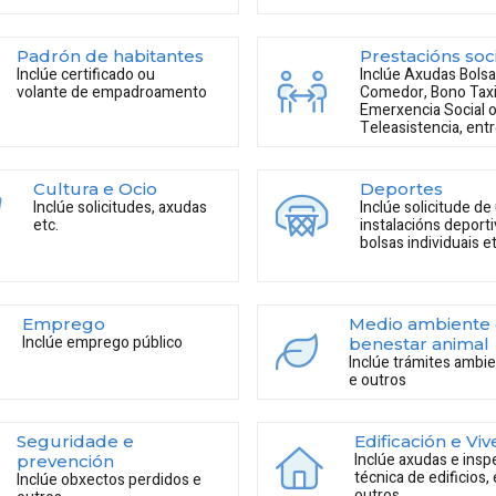
Padrón de habitantes
Prestacións soci
Inclúe certificado ou
Inclúe Axudas Bols
volante de empadroamento
Comedor, Bono Taxi
Emerxencia Social 
Teleasistencia, ent
Cultura e Ocio
Deportes
Inclúe solicitudes, axudas
Inclúe solicitude de
etc.
instalacións deporti
bolsas individuais et
Emprego
Medio ambiente
Inclúe emprego público
benestar animal
Inclúe trámites ambie
e outros
Seguridade e
Edificación e Vi
Inclúe axudas e insp
prevención
técnica de edificios,
Inclúe obxectos perdidos e
outros