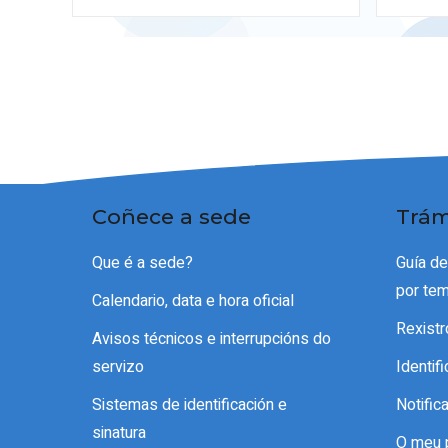
Coñece a sede
Trám
Que é a sede?
Guía d
por te
Calendario, data e hora oficial
Rexistr
Avisos técnicos e interrupcións do
servizo
Identif
Sistemas de identificación e
Notific
sinatura
O meu 