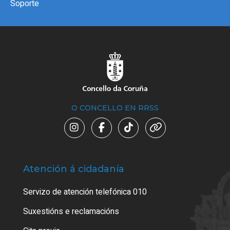
Soporte
O CONCELLO EN RRSS
Atención á cidadanía
Trá
Servizo de atención telefónica 010
Empa
certi
Suxestións e reclamacións
Como