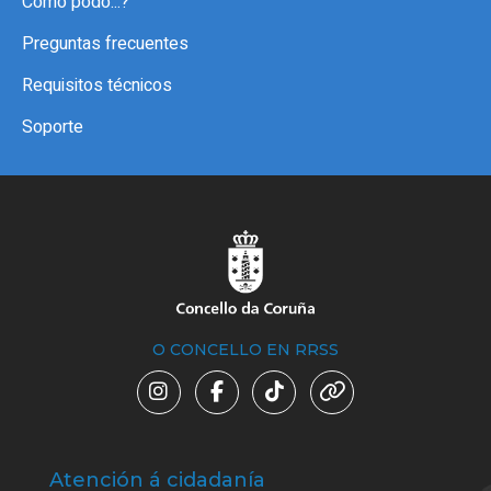
Como podo...?
Preguntas frecuentes
Requisitos técnicos
Soporte
O CONCELLO EN RRSS
Atención á cidadanía
Trá