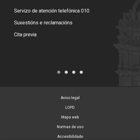
Servizo de atención telefónica 010
Empa
certi
Suxestións e reclamacións
Como
Cita previa
Tarx
Aviso legal
LOPD
Mapa web
Normas de uso
Accesibilidade