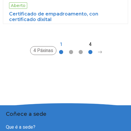
Aberto
Certificado de empadroamento, con
certificado dixital
1
2
3
4
>
4 Páxinas
Coñece a sede
Que é a sede?