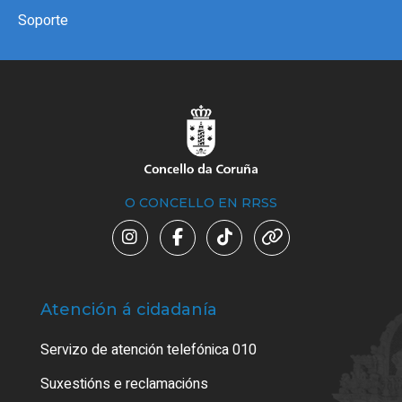
Soporte
O CONCELLO EN RRSS
Atención á cidadanía
Trá
Servizo de atención telefónica 010
Empa
certi
Suxestións e reclamacións