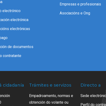
ma
Empresas e profesionais
o electrónico
Asociacións e Ong
icación electrónica
acións electrónicas
pago
cación de documentos
do contratante
á cidadanía
Trámites e servizos
Directo a
ención
Empadroamento, normas e
Sede electrónic
0
obtención do volante ou
Perfil do contr