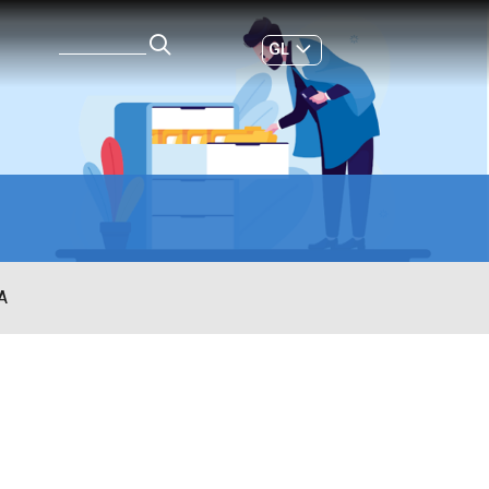
GL
ES
|
A