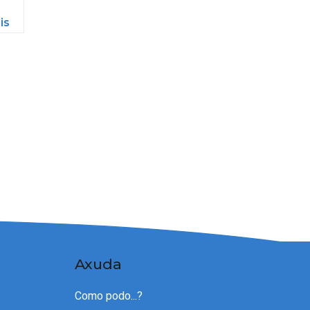
is
Axuda
Como podo...?