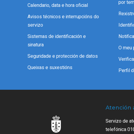
por te
Calendario, data e hora oficial
Rexistr
Avisos técnicos e interrupcións do
servizo
Identif
Sistemas de identificación e
Notific
sinatura
O meu 
Seguridade e protección de datos
Verifi
Queixas e suxestións
Perfil 
Atención 
Servizo de at
telefónica 01