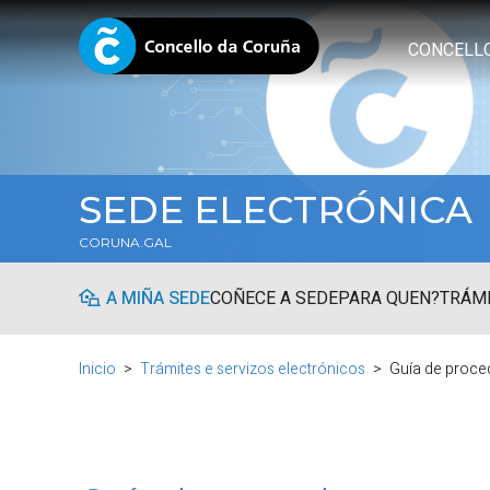
CONCELL
SEDE ELECTRÓNICA
CORUNA.GAL
A MIÑA SEDE
COÑECE A SEDE
PARA QUEN?
TRÁMI
Inicio
Trámites e servizos electrónicos
Guía de proce