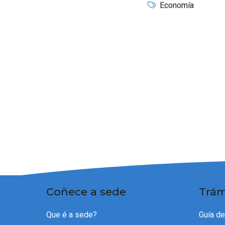
Economía
Coñece a sede
Trám
Que é a sede?
Guía d