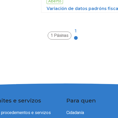
Aberto
Variación de datos padróns fisca
1
1 Páxinas
ites e servizos
Para quen
e procedementos e servizos
Cidadanía