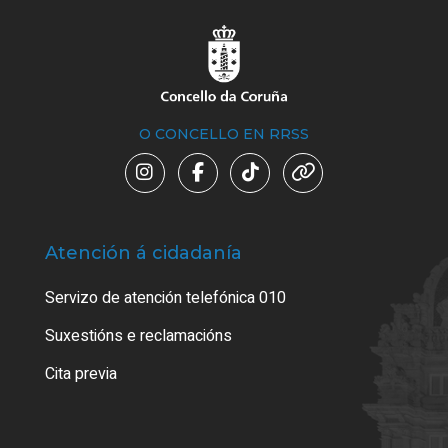
O CONCELLO EN RRSS
Atención á cidadanía
Trá
Servizo de atención telefónica 010
Empa
certi
Suxestións e reclamacións
Como
Cita previa
Tarx