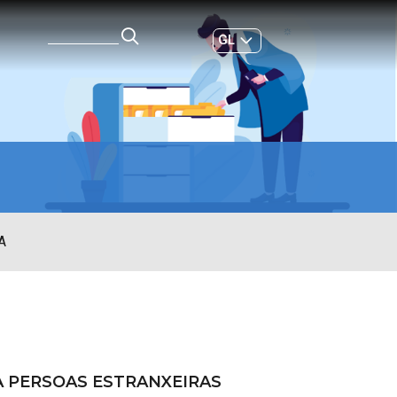
GL
ES
|
A
 PERSOAS ESTRANXEIRAS