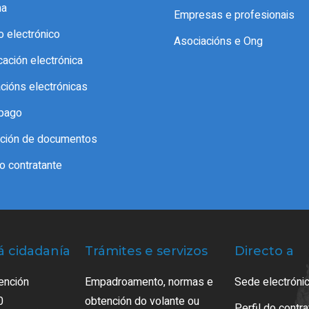
ma
Empresas e profesionais
o electrónico
Asociacións e Ong
icación electrónica
acións electrónicas
pago
cación de documentos
do contratante
á cidadanía
Trámites e servizos
Directo a
ención
Empadroamento, normas e
Sede electrónic
0
obtención do volante ou
Perfil do contr