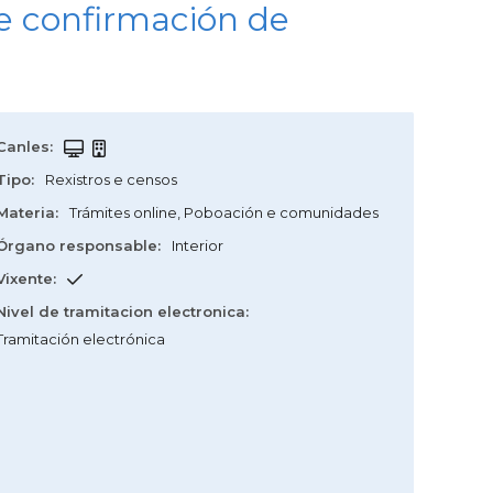
e confirmación de
Canles
:
Tipo
:
Rexistros e censos
Materia
:
Trámites online
,
Poboación e comunidades
Órgano responsable
:
Interior
Vixente
:
Nivel de tramitacion electronica
:
Tramitación electrónica