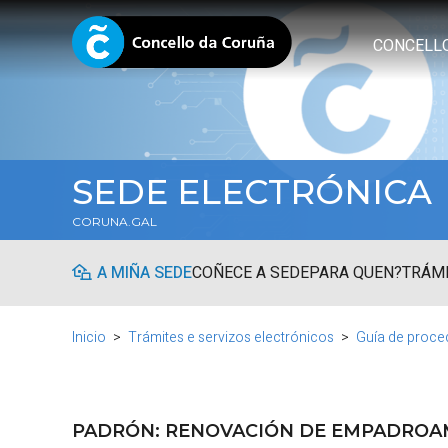
CONCELL
SEDE ELECTRÓNICA
CORUNA.GAL
A MIÑA SEDE
COÑECE A SEDE
PARA QUEN?
TRÁMI
Inicio
Trámites e servizos electrónicos
Guía de proce
PADRÓN: RENOVACIÓN DE EMPADROAM