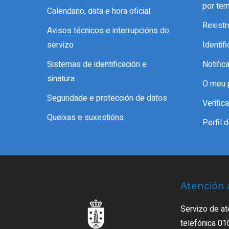
por te
Calendario, data e hora oficial
Rexistr
Avisos técnicos e interrupcións do
servizo
Identif
Sistemas de identificación e
Notific
sinatura
O meu 
Seguridade e protección de datos
Verifi
Queixas e suxestións
Perfil 
Atención 
Servizo de at
telefónica 01