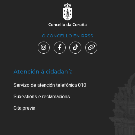
O CONCELLO EN RRSS
Atención á cidadanía
Trá
Servizo de atención telefónica 010
Empa
certi
Suxestións e reclamacións
Como
Cita previa
Tarx