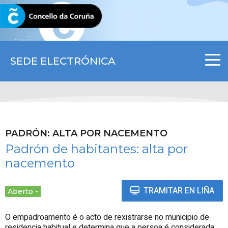
CORUNA.GAL
SEDE ELECTRÓNICA
PADRÓN: ALTA POR NACEMENTO
Padrón de habitantes: alta por
nacemento
TRAMITAR EN LIÑA
Aberto
O empadroamento é o acto de rexistrarse no municipio de
residencia habitual e determina que a persoa é considerada