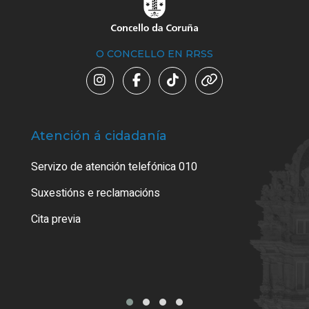
O CONCELLO EN RRSS
Atención á cidadanía
Trá
Servizo de atención telefónica 010
Empa
certi
Suxestións e reclamacións
Como
Cita previa
Tarx