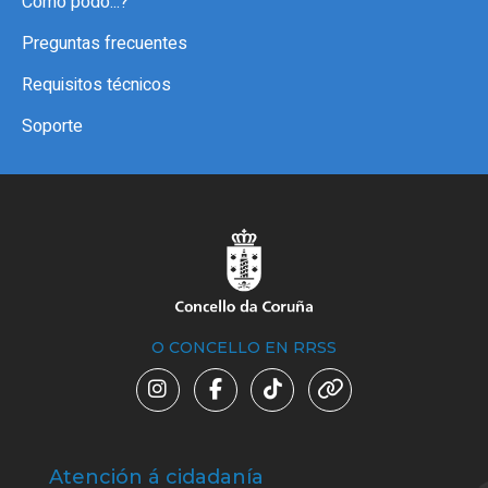
Como podo...?
Preguntas frecuentes
Requisitos técnicos
Soporte
O CONCELLO EN RRSS
Atención á cidadanía
Trá