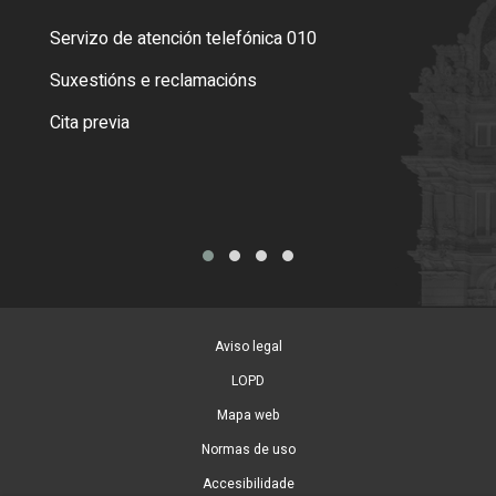
Servizo de atención telefónica 010
Empa
certi
Suxestións e reclamacións
Como
Cita previa
Tarx
Aviso legal
LOPD
Mapa web
Normas de uso
Accesibilidade