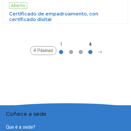
Aberto
Certificado de empadroamento, con
certificado dixital
1
2
3
4
>
4 Páxinas
Coñece a sede
Que é a sede?