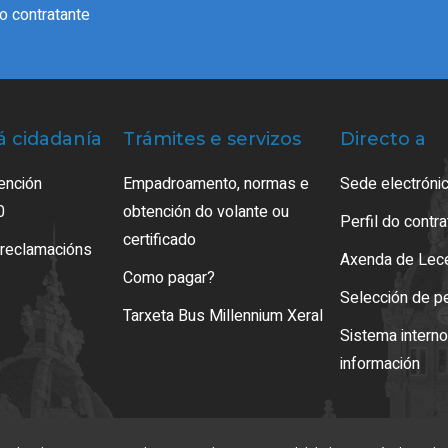
do contratante
á cidadanía
Trámites e servizos
Directo a
ención
Empadroamento, normas e
Sede electrónic
0
obtención do volante ou
Perfil do contr
certificado
 reclamacións
Axenda de Lec
Como pagar?
Selección de p
Tarxeta Bus Millennium Xeral
Sistema intern
información