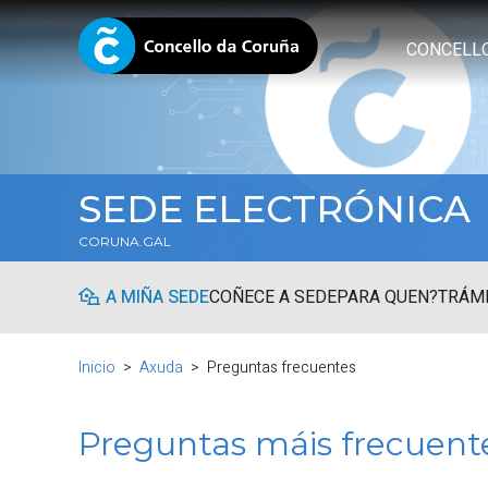
CONCELL
SEDE ELECTRÓNICA
CORUNA.GAL
A MIÑA SEDE
COÑECE A SEDE
PARA QUEN?
TRÁMI
Inicio
Axuda
Preguntas frecuentes
Preguntas máis frecuent