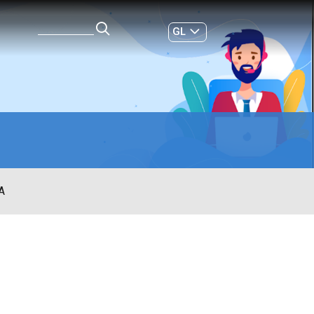
GL
ES
|
A