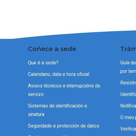
Coñece a sede
Trám
Que é a sede?
Guía d
por te
Calendario, data e hora oficial
Rexistr
Avisos técnicos e interrupcións do
servizo
Identif
Sistemas de identificación e
Notific
sinatura
O meu 
Seguridade e protección de datos
Verifi