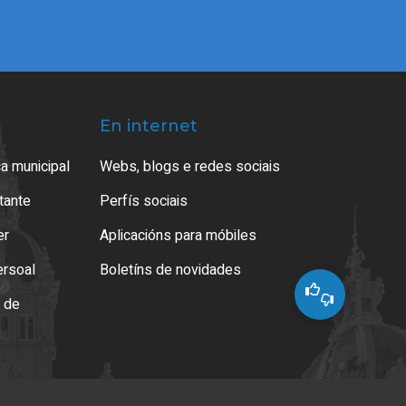
En internet
a municipal
Webs, blogs e redes sociais
atante
Perfís sociais
er
Aplicacións para móbiles
ersoal
Boletíns de novidades
o de