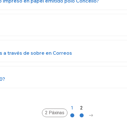
 impreso en papel emitido polo Concello?
s a través de sobre en Correos
.0?
1
2
>
2 Páxinas