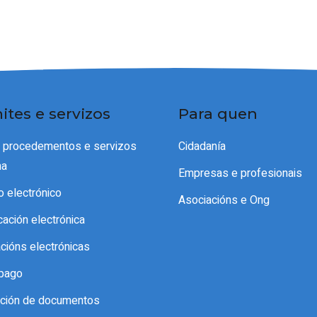
ites e servizos
Para quen
e procedementos e servizos
Cidadanía
ma
Empresas e profesionais
o electrónico
Asociacións e Ong
icación electrónica
acións electrónicas
pago
cación de documentos