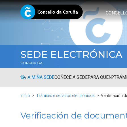
CONCELL
SEDE ELECTRÓNICA
CORUNA.GAL
A MIÑA SEDE
COÑECE A SEDE
PARA QUEN?
TRÁMI
Inicio
Trámites e servizos electrónicos
Verificación 
Verificación de documen