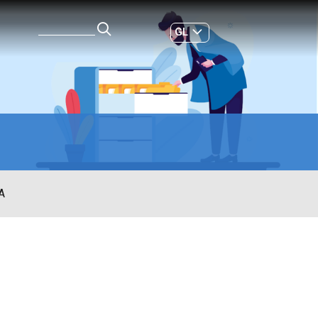
GL
ES
|
A