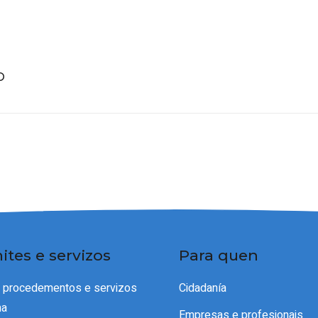
O
ites e servizos
Para quen
e procedementos e servizos
Cidadanía
ma
Empresas e profesionais