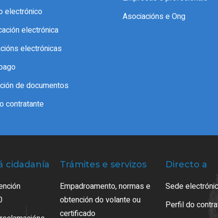
o electrónico
Asociacións e Ong
icación electrónica
acións electrónicas
pago
cación de documentos
do contratante
á cidadanía
Trámites e servizos
Directo a
ención
Empadroamento, normas e
Sede electrónic
0
obtención do volante ou
Perfil do contr
certificado