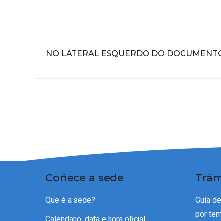
NO LATERAL ESQUERDO DO DOCUMENT
Coñece a sede
Trám
Que é a sede?
Guía d
por te
Calendario, data e hora oficial