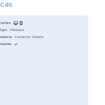
icas
Canles
:
Tipo
:
Tributario
Materia
:
Comercio
,
Turismo
Vixente
: