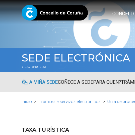
CONCELL
SEDE ELECTRÓNICA
CORUNA.GAL
A MIÑA SEDE
COÑECE A SEDE
PARA QUEN?
TRÁMI
Inicio
Trámites e servizos electrónicos
Guía de proce
TAXA TURÍSTICA