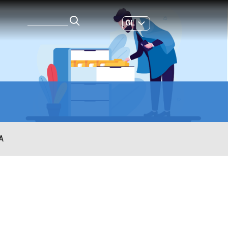
GL
ES
|
A