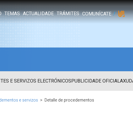
O
TEMAS
ACTUALIDADE
TRÁMITES
COMUNÍCATE
TES E SERVIZOS ELECTRÓNICOS
PUBLICIDADE OFICIAL
AXUD
dementos e servizos
Detalle de procedementos