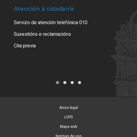
Atención á cidadanía
Trá
Servizo de atención telefónica 010
Empa
certi
Suxestións e reclamacións
Como
Cita previa
Tarx
Aviso legal
LOPD
Mapa web
Normas de uso