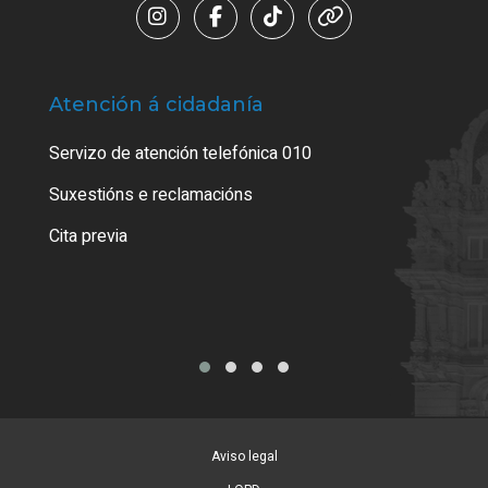
Atención á cidadanía
Trá
Servizo de atención telefónica 010
Empa
certi
Suxestións e reclamacións
Como
Cita previa
Tarx
Aviso legal