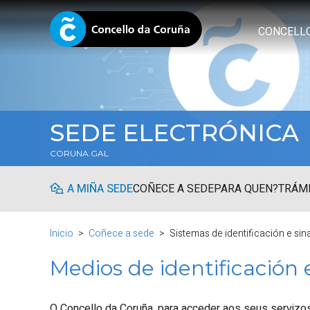
CONCELL
SEDE ELECTRÓNICA
CORUNA.GAL
A MIÑA SEDE
COÑECE A SEDE
PARA QUEN?
TRÁMI
Inicio
Coñece a sede
Sistemas de identificación e sin
Medios de identificación 
O Concello da Coruña, para acceder aos seus servizos e