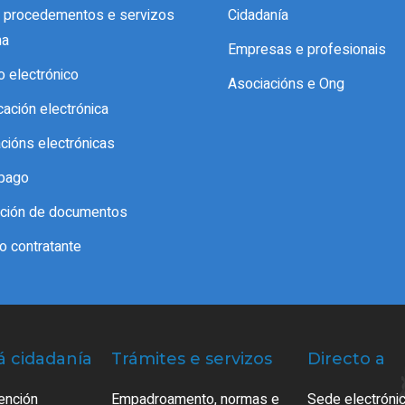
e procedementos e servizos
Cidadanía
ma
Empresas e profesionais
o electrónico
Asociacións e Ong
icación electrónica
acións electrónicas
pago
cación de documentos
do contratante
á cidadanía
Trámites e servizos
Directo a
ención
Empadroamento, normas e
Sede electrónic