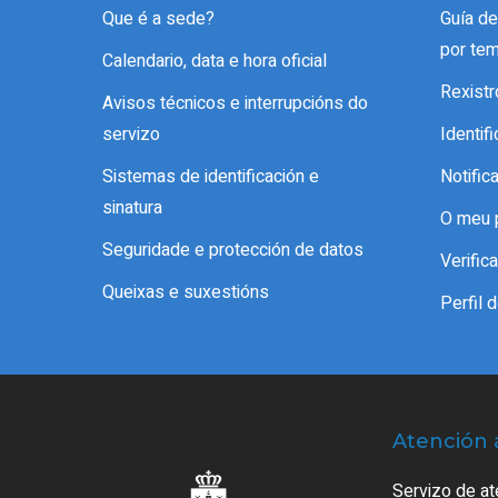
Que é a sede?
Guía d
por te
Calendario, data e hora oficial
Rexistr
Avisos técnicos e interrupcións do
servizo
Identif
Sistemas de identificación e
Notific
sinatura
O meu 
Seguridade e protección de datos
Verifi
Queixas e suxestións
Perfil 
Atención 
Servizo de at