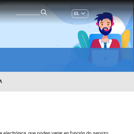
GL
ES
|
A
a electrónica, que poden variar en función do servizo