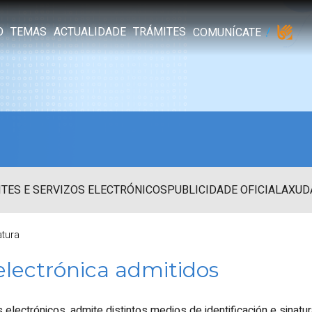
O
TEMAS
ACTUALIDADE
TRÁMITES
COMUNÍCATE
TES E SERVIZOS ELECTRÓNICOS
PUBLICIDADE OFICIAL
AXUD
atura
electrónica admitidos
lectrónicos, admite distintos medios de identificación e sinatur