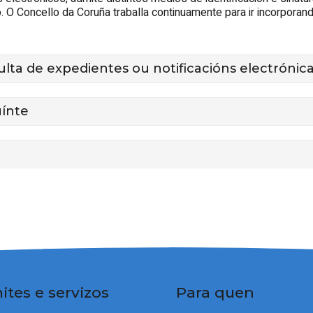
io. O Concello da Coruña traballa continuamente para ir incorporan
sulta de expedientes ou notificacións electrónic
uínte
ites e servizos
Para quen