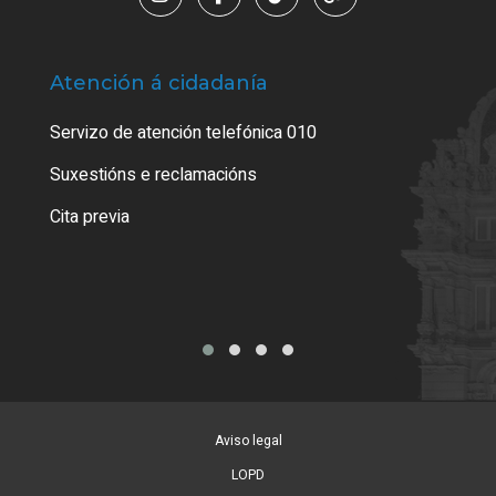
Atención á cidadanía
Trá
Servizo de atención telefónica 010
Empa
certi
Suxestións e reclamacións
Como
Cita previa
Tarx
Aviso legal
LOPD