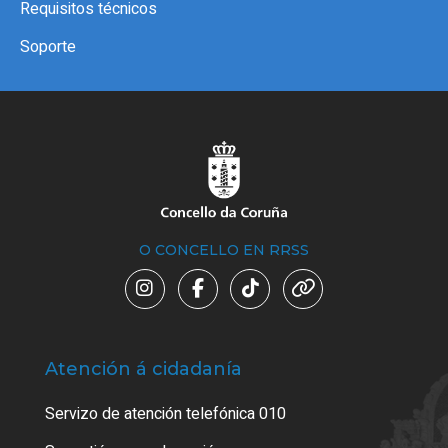
Requisitos técnicos
Soporte
O CONCELLO EN RRSS
Atención á cidadanía
Trá
Servizo de atención telefónica 010
Empa
certi