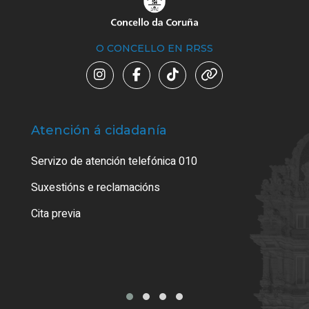
O CONCELLO EN RRSS
Atención á cidadanía
Trá
Servizo de atención telefónica 010
Empa
certi
Suxestións e reclamacións
Como
Cita previa
Tarx