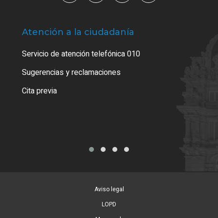
Atención a la ciudadanía
Trá
Servicio de atención telefónica 010
Empa
o cer
Sugerencias y reclamaciones
Como
Cita previa
Tarj
Aviso legal
LOPD