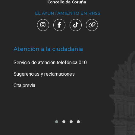
EL AYUNTAMIENTO EN RRSS
Atención a la ciudadanía
Trá
Servicio de atención telefónica 010
Empa
o cer
Sugerencias y reclamaciones
Como
Cita previa
Tarj