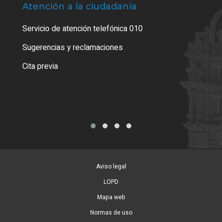
Atención a la ciudadanía
Trá
Servicio de atención telefónica 010
Empa
o cer
Sugerencias y reclamaciones
Como
Cita previa
Tarj
Aviso legal
LOPD
Mapa web
Normas de uso