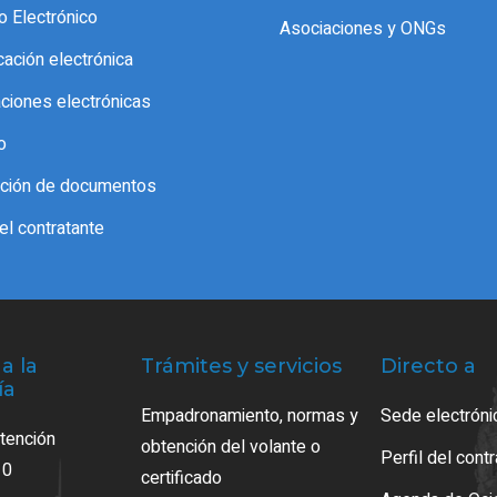
o Electrónico
Asociaciones y ONGs
icación electrónica
aciones electrónicas
o
cación de documentos
del contratante
a la
Trámites y servicios
Directo a
ía
Empadronamiento, normas y
Sede electróni
atención
obtención del volante o
Perfil del cont
10
certificado