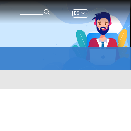
ES
GL