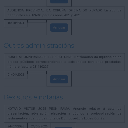
AUDIENCIA PROVINCIAL DA CORUÑA. OFICINA DO XURADO Listado de
candidatos a XURADO para os anos 2025 y 2026.
10/10/2024
Amosar
Outras administracións
HOSPITAL UNIVERSITARIO 12 DE OUTUBRO. Notificación da liquidación de
prezos públicos correspondentes a asistencias sanitarias prestadas,
número factura 2311102291
01/04/2025
Amosar
Rexistros e notarías
NOTARIO VICTOR JOSE PEON RAMA. Anuncio relativo á acta de
presentación, adveración elevación a público e protocolización de
testamento en perigo de morte de Don José-Luís López Currás.
24/07/2026
24/08/2026