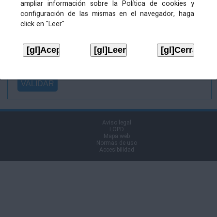
ampliar información sobre la Política de cookies y
Ficheiro
configuración de las mismas en el navegador, haga
asinado:
click en "Leer"
Ficheiro de
firma (.p7s):
Tipo:
Aviso legal
LOPD
Mapa web
Normas de uso
Accesibilidad