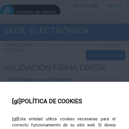
CASTELLANO
GALEGO
INICIO SEDE
SEDE ELECTRÓNICA
INICIO
07/08/2026 18:10:17
CORUNA.ES
>
INICIO
>
VALIDACIÓN
DE FIRMA
INICIAR SESIÓN
INFORMACIÓN PÚBLICA
VALIDACIÓN FIRMA DIXITAL
CARTAFOL CIDADÁN
Solicitudes e xustificantes
UTILIDADES
Ficheiro
XML
:
[gl]POLÍTICA DE COOKIES
AXUDA
[gl]Esta entidad utiliza cookies necesarias para el
correcto funcionamiento de su sitio web. Si desea
Ficheiros varios