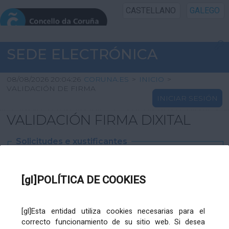
CASTELLANO
GALEGO
INICIO SEDE
SEDE ELECTRÓNICA
INICIO
08/08/2026 20:04:26
CORUNA.ES
>
INICIO
>
VALIDACIÓN DE FIRMA
INICIAR SESIÓN
INFORMACIÓN PÚBLICA
VALIDACIÓN FIRMA DIXITAL
CARTAFOL CIDADÁN
Solicitudes e xustificantes
UTILIDADES
Ficheiro
XML
:
[gl]POLÍTICA DE COOKIES
AXUDA
[gl]Esta entidad utiliza cookies necesarias para el
correcto funcionamiento de su sitio web. Si desea
Ficheiros varios