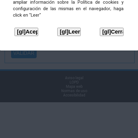
ampliar información sobre la Política de cookies y
Ficheiro
configuración de las mismas en el navegador, haga
asinado:
click en "Leer"
Ficheiro de
firma (.p7s):
Tipo:
Aviso legal
LOPD
Mapa web
Normas de uso
Accesibilidad