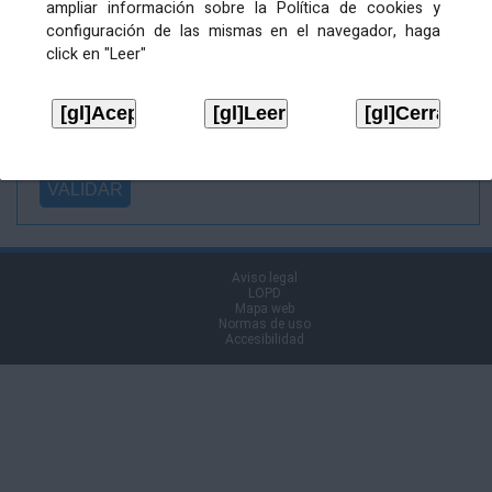
ampliar información sobre la Política de cookies y
Ficheiro
configuración de las mismas en el navegador, haga
asinado:
click en "Leer"
Ficheiro de
firma (.p7s):
Tipo:
Aviso legal
LOPD
Mapa web
Normas de uso
Accesibilidad