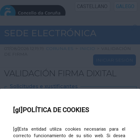
CASTELLANO
GALEGO
INICIO SEDE
SEDE ELECTRÓNICA
INICIO
07/08/2026 12:19:19
CORUNA.ES
>
INICIO
>
VALIDACIÓN
DE FIRMA
INICIAR SESIÓN
INFORMACIÓN PÚBLICA
VALIDACIÓN FIRMA DIXITAL
CARTAFOL CIDADÁN
Solicitudes e xustificantes
UTILIDADES
Ficheiro
XML
:
[gl]POLÍTICA DE COOKIES
AXUDA
[gl]Esta entidad utiliza cookies necesarias para el
correcto funcionamiento de su sitio web. Si desea
Ficheiros varios