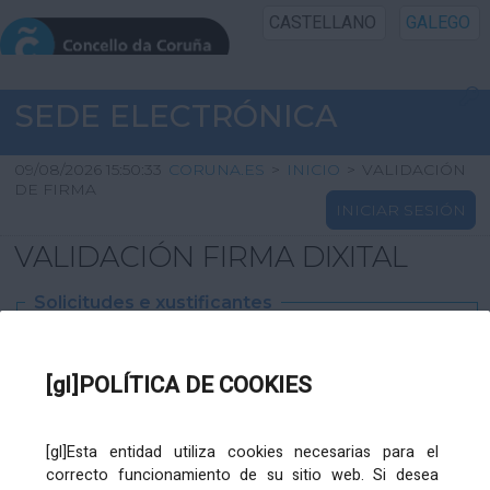
CASTELLANO
GALEGO
INICIO SEDE
SEDE ELECTRÓNICA
INICIO
09/08/2026 15:50:33
CORUNA.ES
>
INICIO
>
VALIDACIÓN
DE FIRMA
INICIAR SESIÓN
INFORMACIÓN PÚBLICA
VALIDACIÓN FIRMA DIXITAL
CARTAFOL CIDADÁN
Solicitudes e xustificantes
UTILIDADES
Ficheiro
XML
:
[gl]POLÍTICA DE COOKIES
AXUDA
[gl]Esta entidad utiliza cookies necesarias para el
correcto funcionamiento de su sitio web. Si desea
Ficheiros varios