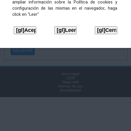
ampliar información sobre la Política de cookies y
Ficheiro
configuración de las mismas en el navegador, haga
asinado:
click en "Leer"
Ficheiro de
firma (.p7s):
Tipo:
Aviso legal
LOPD
Mapa web
Normas de uso
Accesibilidad