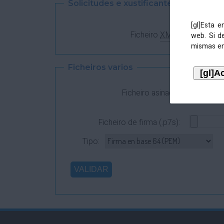
Solicitudes e xustificantes
[gl]Esta 
Ficheiro
XML
:
web. Si d
mismas en
Ficheiros varios
Ficheiro asinado:
Ficheiro de firma (.p7s):
Tipo: