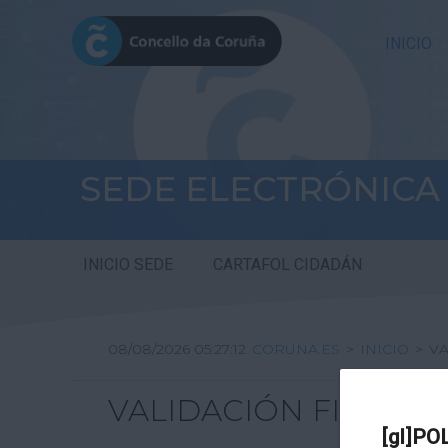
INICIO
SEDE ELECTRÓNICA
INICIO SEDE
CARTAFOL CIDADÁN
08/08/2026 05:27:12
CORUNA.ES
>
INICIO
>
VA
VALIDACIÓN FIRMA DI
[gl]PO