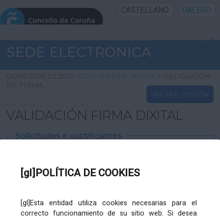
CASTELLANO
GALEGO
INICIO SEDE
SEDE ELECTRÓNICA
INICIO
06/08/2026 02:35:53
CORUNA.ES
>
INICIO
>
VALIDACIÓN
DE FIRMA
INICIAR SESIÓN
INFORMACIÓN PÚBLICA
VALIDACIÓN FIRMA DIXITAL
CARTAFOL CIDADÁN
Solicitudes e xustificantes
UTILIDADES
Ficheiro
XML
:
[gl]POLÍTICA DE COOKIES
AXUDA
[gl]Esta entidad utiliza cookies necesarias para el
correcto funcionamiento de su sitio web. Si desea
Ficheiros varios