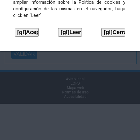
ampliar información sobre la Política de cookies y
Ficheiro
configuración de las mismas en el navegador, haga
asinado:
click en "Leer"
Ficheiro de
firma (.p7s):
Tipo:
Aviso legal
LOPD
Mapa web
Normas de uso
Accesibilidad