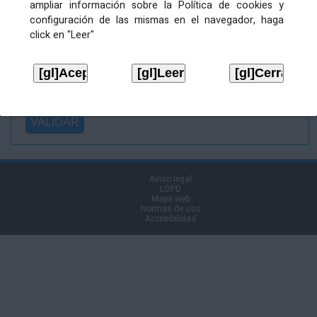
ampliar información sobre la Política de cookies y
Ficheiro
configuración de las mismas en el navegador, haga
asinado:
click en "Leer"
Ficheiro de
firma (.p7s):
Tipo:
Aviso legal
LOPD
Mapa web
Normas de uso
Accesibilidad