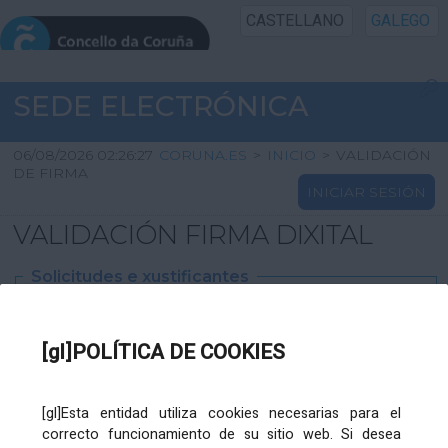
CASTELLANO
GALEGO
INICIO SEDE
SEDE ELECTRÓNICA
INICIO
06/08/2026 02:26:27
CORUNA.ES
>
INICIO
>
VALIDACIÓN
DE FIRMA
INICIAR SESIÓN
INFORMACIÓN PÚBLICA
VALIDACIÓN FIRMA DIXITAL
CARTAFOL CIDADÁN
Solicitudes e xustificantes
UTILIDADES
Ficheiro
XML
:
[gl]POLÍTICA DE COOKIES
AXUDA
[gl]Esta entidad utiliza cookies necesarias para el
correcto funcionamiento de su sitio web. Si desea
Ficheiros varios