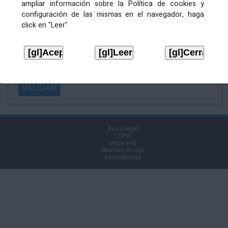
ampliar información sobre la Política de cookies y
Ficheiro
configuración de las mismas en el navegador, haga
asinado:
click en "Leer"
Ficheiro de
firma (.p7s):
Tipo:
Aviso legal
LOPD
Mapa web
Normas de uso
Accesibilidad