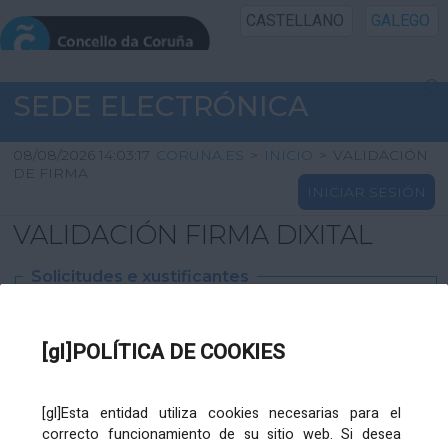
CASTELLANO
GALEGO
INICIO SEDE
SEDE ELECTRÓNICA
INICIO
08/08/2026 14:03:17
CORUNA.ES
>
INICIO
>
VALIDACIÓN
DE FIRMA
INICIAR SESIÓN
INFORMACIÓN PÚBLICA
VALIDACIÓN FIRMA DIXITAL
CARTAFOL CIDADÁN
Solicitudes e xustificantes
UTILIDADES
Ficheiro
XML
:
[gl]POLÍTICA DE COOKIES
AXUDA
[gl]Esta entidad utiliza cookies necesarias para el
correcto funcionamiento de su sitio web. Si desea
Ficheiros varios