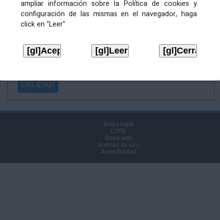
ampliar información sobre la Política de cookies y
Ficheiro
configuración de las mismas en el navegador, haga
asinado:
click en "Leer"
Ficheiro de
firma (.p7s):
Tipo:
Aviso legal
LOPD
Mapa web
Normas de uso
Accesibilidad