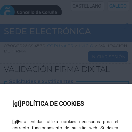
CASTELLANO
GALEGO
INICIO SEDE
SEDE ELECTRÓNICA
INICIO
07/08/2026 09:45:30
CORUNA.ES
>
INICIO
>
VALIDACIÓN
DE FIRMA
INICIAR SESIÓN
INFORMACIÓN PÚBLICA
VALIDACIÓN FIRMA DIXITAL
CARTAFOL CIDADÁN
Solicitudes e xustificantes
UTILIDADES
Ficheiro
XML
:
[gl]POLÍTICA DE COOKIES
AXUDA
[gl]Esta entidad utiliza cookies necesarias para el
correcto funcionamiento de su sitio web. Si desea
Ficheiros varios