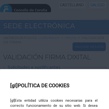
CASTELLANO
GALEGO
INICIO SEDE
SEDE ELECTRÓNICA
INICIO
08/08/2026 11:20:02
CORUNA.ES
>
INICIO
>
VALIDACIÓN
DE FIRMA
INICIAR SESIÓN
INFORMACIÓN PÚBLICA
VALIDACIÓN FIRMA DIXITAL
CARTAFOL CIDADÁN
Solicitudes e xustificantes
UTILIDADES
Ficheiro
XML
:
[gl]POLÍTICA DE COOKIES
AXUDA
[gl]Esta entidad utiliza cookies necesarias para el
correcto funcionamiento de su sitio web. Si desea
Ficheiros varios