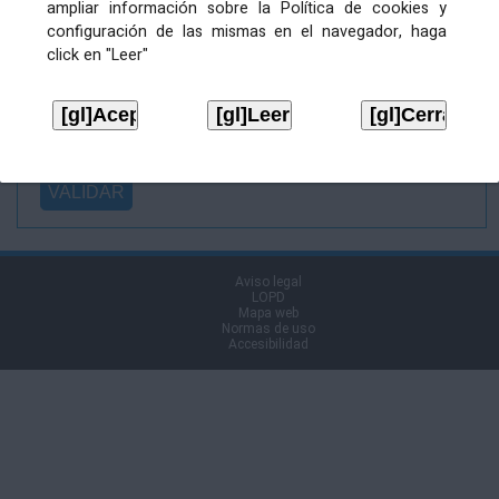
ampliar información sobre la Política de cookies y
Ficheiro
configuración de las mismas en el navegador, haga
asinado:
click en "Leer"
Ficheiro de
firma (.p7s):
Tipo:
Aviso legal
LOPD
Mapa web
Normas de uso
Accesibilidad