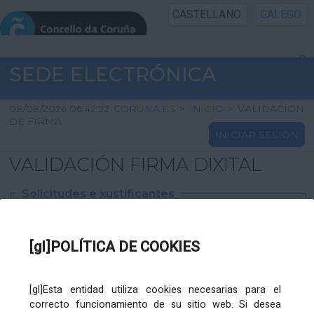
CASTELLANO
GALEGO
INICIO SEDE
SEDE ELECTRÓNICA
INICIO
08/08/2026 06:42:22
CORUNA.ES
>
INICIO
>
VALIDACIÓN
DE FIRMA
INICIAR SESIÓN
INFORMACIÓN PÚBLICA
VALIDACIÓN FIRMA DIXITAL
CARTAFOL CIDADÁN
Solicitudes e xustificantes
UTILIDADES
Ficheiro
XML
:
[gl]POLÍTICA DE COOKIES
AXUDA
[gl]Esta entidad utiliza cookies necesarias para el
correcto funcionamiento de su sitio web. Si desea
Ficheiros varios