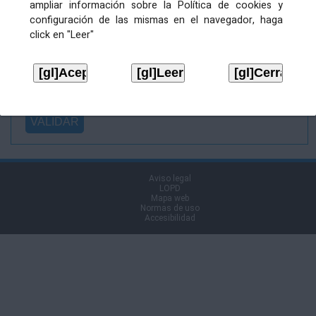
ampliar información sobre la Política de cookies y
Ficheiro
configuración de las mismas en el navegador, haga
asinado:
click en "Leer"
Ficheiro de
firma (.p7s):
Tipo:
Aviso legal
LOPD
Mapa web
Normas de uso
Accesibilidad