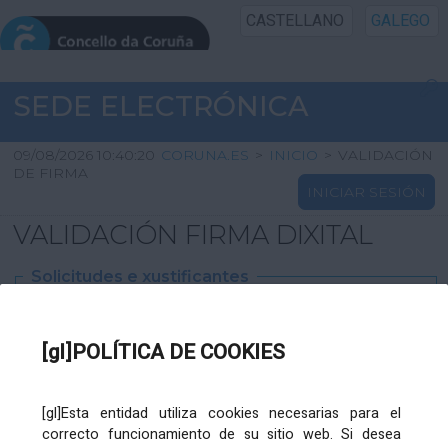
CASTELLANO
GALEGO
INICIO SEDE
SEDE ELECTRÓNICA
INICIO
09/08/2026 10:40:20
CORUNA.ES
>
INICIO
>
VALIDACIÓN
DE FIRMA
INICIAR SESIÓN
INFORMACIÓN PÚBLICA
VALIDACIÓN FIRMA DIXITAL
CARTAFOL CIDADÁN
Solicitudes e xustificantes
UTILIDADES
Ficheiro
XML
:
[gl]POLÍTICA DE COOKIES
AXUDA
[gl]Esta entidad utiliza cookies necesarias para el
correcto funcionamiento de su sitio web. Si desea
Ficheiros varios