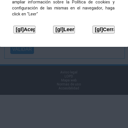
ampliar información sobre la Política de cookies y
Ficheiro
configuración de las mismas en el navegador, haga
asinado:
click en "Leer"
Ficheiro de
firma (.p7s):
Tipo:
Aviso legal
LOPD
Mapa web
Normas de uso
Accesibilidad