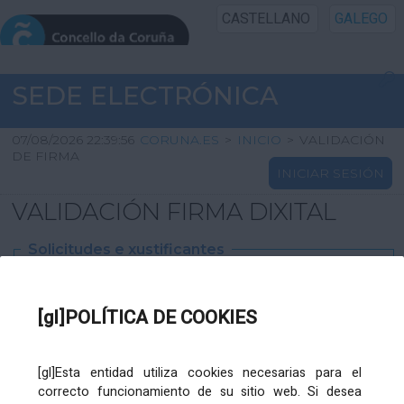
CASTELLANO
GALEGO
INICIO SEDE
SEDE ELECTRÓNICA
INICIO
07/08/2026 22:39:56
CORUNA.ES
>
INICIO
>
VALIDACIÓN
DE FIRMA
INICIAR SESIÓN
INFORMACIÓN PÚBLICA
VALIDACIÓN FIRMA DIXITAL
CARTAFOL CIDADÁN
Solicitudes e xustificantes
UTILIDADES
Ficheiro
XML
:
[gl]POLÍTICA DE COOKIES
AXUDA
[gl]Esta entidad utiliza cookies necesarias para el
correcto funcionamiento de su sitio web. Si desea
Ficheiros varios