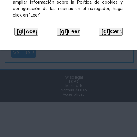
ampliar información sobre la Política de cookies y
Ficheiro
configuración de las mismas en el navegador, haga
asinado:
click en "Leer"
Ficheiro de
firma (.p7s):
Tipo:
Aviso legal
LOPD
Mapa web
Normas de uso
Accesibilidad