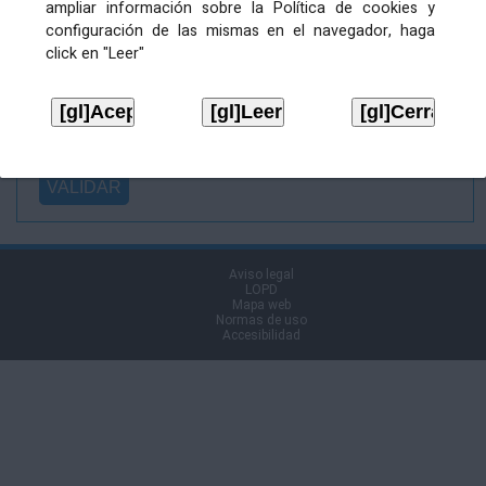
ampliar información sobre la Política de cookies y
Ficheiro
configuración de las mismas en el navegador, haga
asinado:
click en "Leer"
Ficheiro de
firma (.p7s):
Tipo:
Aviso legal
LOPD
Mapa web
Normas de uso
Accesibilidad