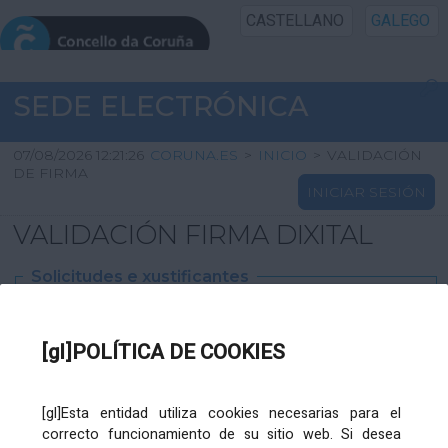
CASTELLANO
GALEGO
INICIO SEDE
SEDE ELECTRÓNICA
INICIO
07/08/2026 12:21:26
CORUNA.ES
>
INICIO
>
VALIDACIÓN
DE FIRMA
INICIAR SESIÓN
INFORMACIÓN PÚBLICA
VALIDACIÓN FIRMA DIXITAL
CARTAFOL CIDADÁN
Solicitudes e xustificantes
UTILIDADES
Ficheiro
XML
:
[gl]POLÍTICA DE COOKIES
AXUDA
[gl]Esta entidad utiliza cookies necesarias para el
correcto funcionamiento de su sitio web. Si desea
Ficheiros varios