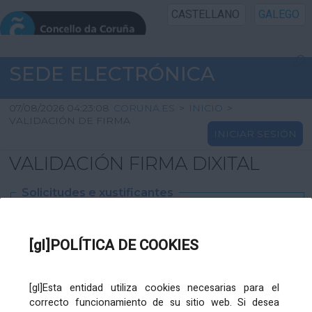
CASTELLANO
GALEGO
INICIO SEDE
SEDE ELECTRÓNICA
INICIO
07/08/2026 04:23:08
CORUNA.ES
>
INICIO
>
VALIDACIÓN DE FIRMA
INICIAR SESIÓN
INFORMACIÓN PÚBLICA
VALIDACIÓN FIRMA DIXITAL
CARTAFOL CIDADÁN
Solicitudes e xustificantes
UTILIDADES
Ficheiro
XML
:
[gl]POLÍTICA DE COOKIES
AXUDA
[gl]Esta entidad utiliza cookies necesarias para el
correcto funcionamiento de su sitio web. Si desea
Ficheiros varios