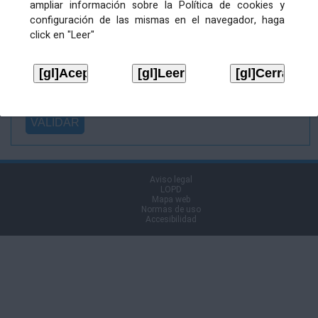
ampliar información sobre la Política de cookies y
Ficheiro
configuración de las mismas en el navegador, haga
asinado:
click en "Leer"
Ficheiro de
firma (.p7s):
Tipo:
Aviso legal
LOPD
Mapa web
Normas de uso
Accesibilidad