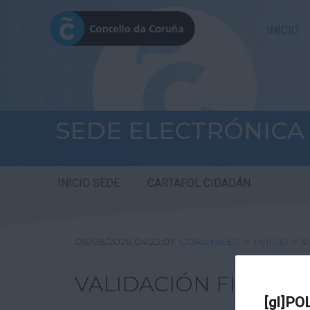
INICIO
SEDE ELECTRÓNICA
INICIO SEDE
CARTAFOL CIDADÁN
08/08/2026 04:23:07
CORUNA.ES
>
INICIO
>
V
VALIDACIÓN FIRMA DI
[gl]PO