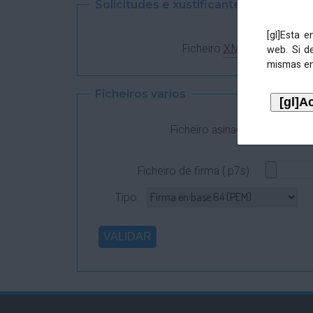
Solicitudes e xustificantes
[gl]Esta 
Ficheiro
XML
:
web. Si d
mismas en
Ficheiros varios
Ficheiro asinado:
Ficheiro de firma (.p7s):
Tipo: