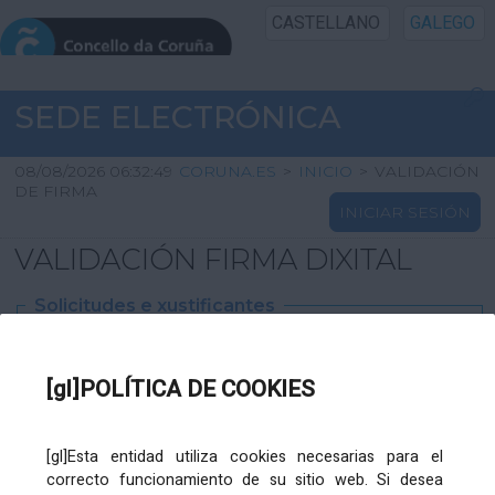
CASTELLANO
GALEGO
INICIO SEDE
SEDE ELECTRÓNICA
INICIO
08/08/2026 06:32:49
CORUNA.ES
>
INICIO
>
VALIDACIÓN
DE FIRMA
INICIAR SESIÓN
INFORMACIÓN PÚBLICA
VALIDACIÓN FIRMA DIXITAL
CARTAFOL CIDADÁN
Solicitudes e xustificantes
UTILIDADES
Ficheiro
XML
:
[gl]POLÍTICA DE COOKIES
AXUDA
[gl]Esta entidad utiliza cookies necesarias para el
correcto funcionamiento de su sitio web. Si desea
Ficheiros varios