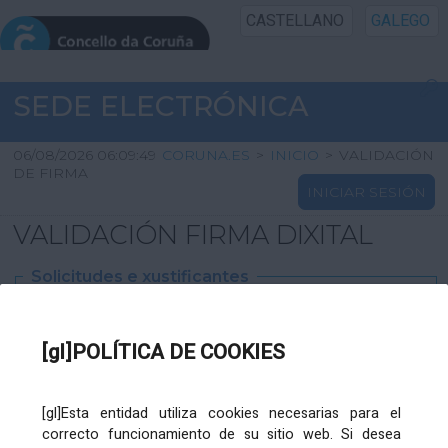
CASTELLANO
GALEGO
INICIO SEDE
SEDE ELECTRÓNICA
INICIO
06/08/2026 06:09:49
CORUNA.ES
>
INICIO
>
VALIDACIÓN
DE FIRMA
INICIAR SESIÓN
INFORMACIÓN PÚBLICA
VALIDACIÓN FIRMA DIXITAL
CARTAFOL CIDADÁN
Solicitudes e xustificantes
UTILIDADES
Ficheiro
XML
:
[gl]POLÍTICA DE COOKIES
AXUDA
[gl]Esta entidad utiliza cookies necesarias para el
correcto funcionamiento de su sitio web. Si desea
Ficheiros varios