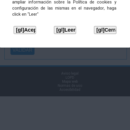
ampliar información sobre la Política de cookies y
Ficheiro
configuración de las mismas en el navegador, haga
asinado:
click en "Leer"
Ficheiro de
firma (.p7s):
Tipo:
Aviso legal
LOPD
Mapa web
Normas de uso
Accesibilidad