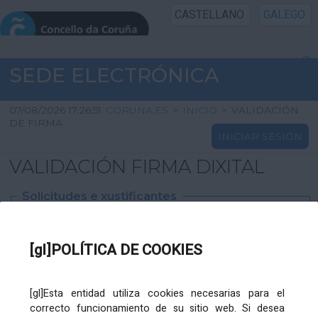
CASTELLANO
GALEGO
INICIO SEDE
SEDE ELECTRÓNICA
INICIO
07/08/2026 17:26:51
CORUNA.ES
>
INICIO
>
VALIDACIÓN
DE FIRMA
INICIAR SESIÓN
INFORMACIÓN PÚBLICA
VALIDACIÓN FIRMA DIXITAL
CARTAFOL CIDADÁN
Solicitudes e xustificantes
UTILIDADES
Ficheiro
XML
:
[gl]POLÍTICA DE COOKIES
AXUDA
[gl]Esta entidad utiliza cookies necesarias para el
correcto funcionamiento de su sitio web. Si desea
Ficheiros varios