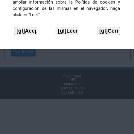
ampliar información sobre la Política de cookies y
Ficheiro
configuración de las mismas en el navegador, haga
asinado:
click en "Leer"
Ficheiro de
firma (.p7s):
Tipo:
Aviso legal
LOPD
Mapa web
Normas de uso
Accesibilidad