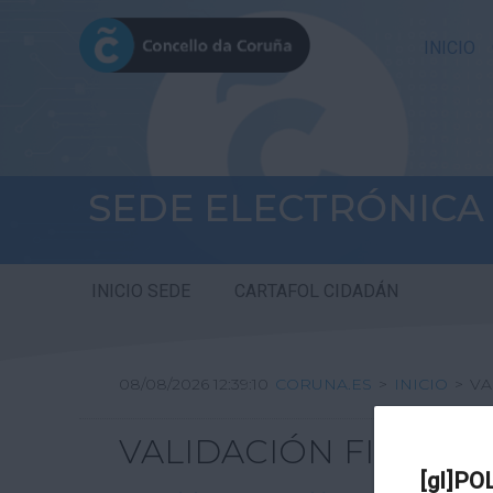
INICIO
SEDE ELECTRÓNICA
INICIO SEDE
CARTAFOL CIDADÁN
08/08/2026 12:39:10
CORUNA.ES
>
INICIO
>
VA
VALIDACIÓN FIRMA DI
[gl]PO