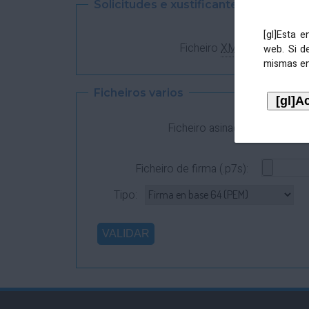
Solicitudes e xustificantes
[gl]Esta 
Ficheiro
XML
:
web. Si d
mismas en
Ficheiros varios
Ficheiro asinado:
Ficheiro de firma (.p7s):
Tipo: