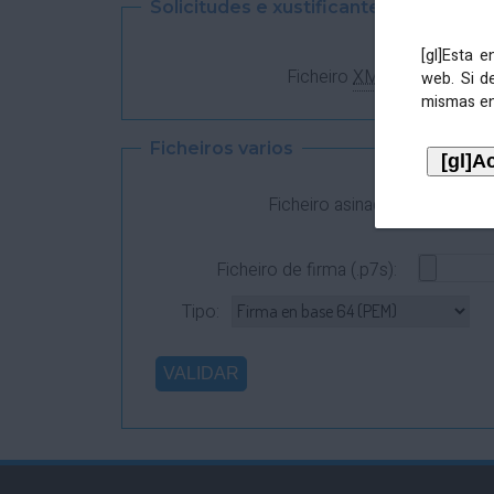
Solicitudes e xustificantes
[gl]Esta 
Ficheiro
XML
:
web. Si d
mismas en
Ficheiros varios
Ficheiro asinado:
Ficheiro de firma (.p7s):
Tipo: