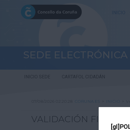
INICIO
SEDE ELECTRÓNICA
INICIO SEDE
CARTAFOL CIDADÁN
07/08/2026 02:20:28
CORUNA.ES
>
INICIO
>
V
VALIDACIÓN FIRMA DI
[gl]PO