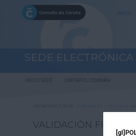
INICIO
SEDE ELECTRÓNICA
INICIO SEDE
CARTAFOL CIDADÁN
08/08/2026 11:36:09
CORUNA.ES
>
INICIO
>
VA
VALIDACIÓN FIRMA DI
[gl]PO