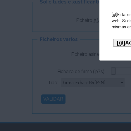
Solicitudes e xustificantes
[gl]Esta 
Ficheiro
XML
:
web. Si d
mismas en
Ficheiros varios
Ficheiro asinado:
Ficheiro de firma (.p7s):
Tipo: