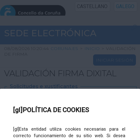
CASTELLANO
GALEGO
INICIO SEDE
SEDE ELECTRÓNICA
INICIO
08/08/2026 10:20:44
CORUNA.ES
>
INICIO
>
VALIDACIÓN
DE FIRMA
INICIAR SESIÓN
INFORMACIÓN PÚBLICA
VALIDACIÓN FIRMA DIXITAL
CARTAFOL CIDADÁN
Solicitudes e xustificantes
UTILIDADES
Ficheiro
XML
:
[gl]POLÍTICA DE COOKIES
AXUDA
[gl]Esta entidad utiliza cookies necesarias para el
correcto funcionamiento de su sitio web. Si desea
Ficheiros varios