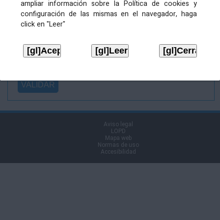
ampliar información sobre la Política de cookies y
Ficheiro
configuración de las mismas en el navegador, haga
asinado:
click en "Leer"
Ficheiro de
firma (.p7s):
Tipo:
Aviso legal
LOPD
Mapa web
Normas de uso
Accesibilidad