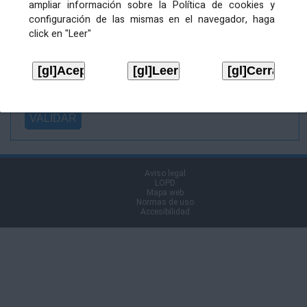
ampliar información sobre la Política de cookies y
Ficheiro
configuración de las mismas en el navegador, haga
asinado:
click en "Leer"
Ficheiro de
firma (.p7s):
Tipo:
Aviso legal
LOPD
Mapa web
Normas de uso
Accesibilidad