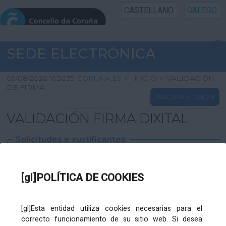
CASTELLANO
GALEGO
INICIO SEDE
SEDE ELECTRÓNICA
INICIO
09/08/2026 16:36:35
CORUNA.ES
>
INICIO
>
VALIDACIÓN
DE FIRMA
INICIAR SESIÓN
INFORMACIÓN PÚBLICA
VALIDACIÓN FIRMA DIXITAL
CARTAFOL CIDADÁN
Solicitudes e xustificantes
UTILIDADES
Ficheiro
XML
:
[gl]POLÍTICA DE COOKIES
AXUDA
[gl]Esta entidad utiliza cookies necesarias para el
correcto funcionamiento de su sitio web. Si desea
Ficheiros varios